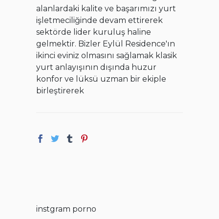
alanlardaki kalite ve başarımızı yurt
işletmeciliğinde devam ettirerek
sektörde lider kuruluş haline
gelmektir. Bizler Eylül Residence'ın
ikinci eviniz olmasını sağlamak klasik
yurt anlayışının dışında huzur
konfor ve lüksü uzman bir ekiple
birleştirerek
instgram porno