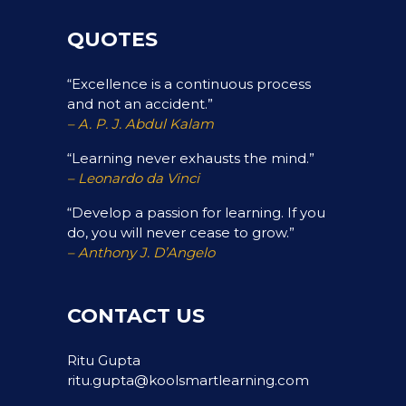
QUOTES
“Excellence is a continuous process
and not an accident.”
– A. P. J. Abdul Kalam
“Learning never exhausts the mind.”
– Leonardo da Vinci
“Develop a passion for learning. If you
do, you will never cease to grow.”
– Anthony J. D’Angelo
CONTACT US
Ritu Gupta
ritu.gupta@koolsmartlearning.com