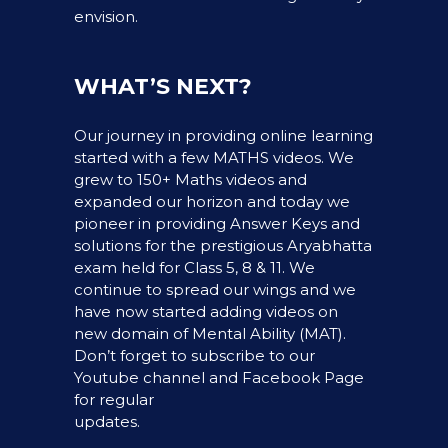
envision.
WHAT’S NEXT?
Our journey in providing online learning
started with a few MATHS videos. We
grew to 150+ Maths videos and
expanded our horizon and today we
pioneer in providing Answer Keys and
solutions for the prestigious Aryabhatta
exam held for Class 5, 8 & 11. We
continue to spread our wings and we
have now started adding videos on
new domain of Mental Ability (MAT).
Don’t forget to subscribe to our
Youtube channel and Facebook Page
for regular
updates.